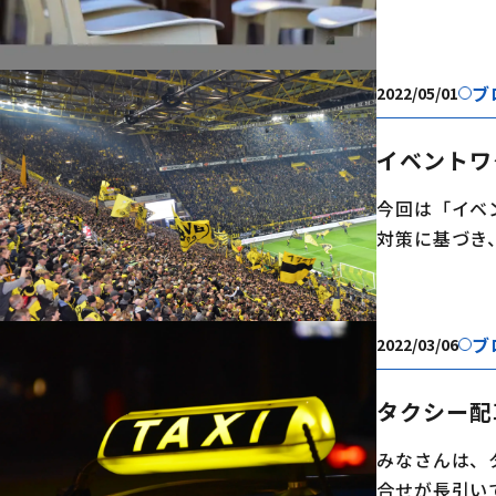
ブ
2022/05/01
イベントワ
今回は「イベ
対策に基づき、.
ブ
2022/03/06
タクシー配
みなさんは、
合せが長引いて