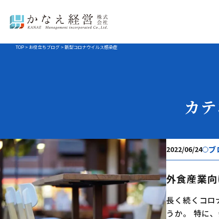
TOP
>
お役立ちブログ
>
新型コロナウイルス感染症
カテ
ブ
2022/06/24
外食産業向
長く続くコロ
うか。 特に、会