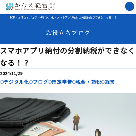
TOP
>
お役立ちブログ
>
デジタル化
>
スマホアプリ納付の分割納税ができなくなる！？
お役立ちブログ
スマホアプリ納付の分割納税ができなく
なる！？
2024/11/29
デジタル化
ブログ
確定申告
税金・節税
経営